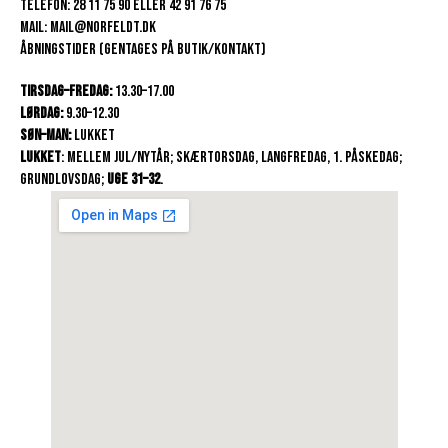
Telefon: 28 11 75 90 eller 42 91 76 75
Mail: mail@norfeldt.dk
Åbningstider (gentages på Butik/Kontakt)
Tirsdag–fredag:
 13.30–17.00
Lørdag:
 9.30–12.30
Søn–man:
 Lukket
Lukket
: mellem jul/nytår; Skærtorsdag, Langfredag, 1. påskedag; 
Grundlovsdag; 
Uge 31–32
.