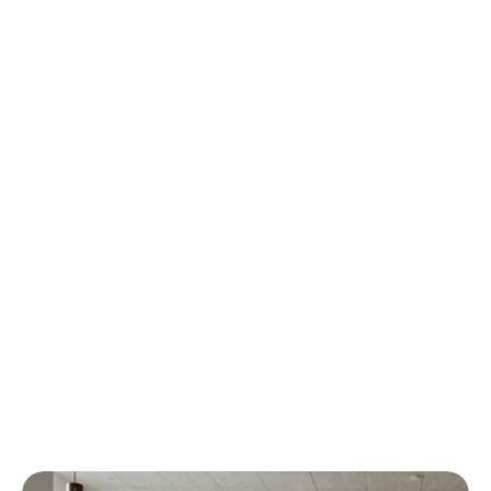
Fra
nogle
projekter
hos
Nørfeldt
Gulvekspertise
ApS