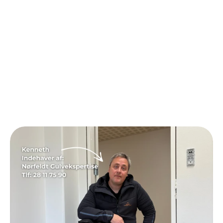
Du
har
altid
et
tilbud
inden
for
24
timer